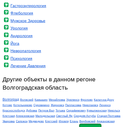
Гастроэнтерология
Флебология
Мужское Здоровье
Урология
Андрология
Йога
Невропатология
Психология
Лечение Давления
Другие объекты в данном регоне
Волгоградская область
Волгоград
Волжский
Камышин
Михайловка
Урюпинск
Фролово
Калач-на-Дону
Котово
Котельниково
Суровикино
Жирновск
Палласовка
Николаевск
Ленинск
Краснослободск
Дубовка
Петров Вал
Тотьма
Серафимович
Кумылженская
Никольск
Клетская
Алексеевская
Малодельская
Светлый Яр
Средняя Ахтуба
Старая Полтавка
Уваровка
Сапожок
Медведево
Клетский
Иловля
Елань
Вербовский
Аржановская