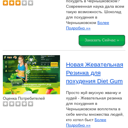
похудеть в Чернышковском?
Современная наука дала всем
такую возможность. Шоколад
для похудения в
Чернышковском
Более
Подробно »»
Заказать Сейчас »
Новая Жевательная
Резинка для
похудения Diet Gum
Просто жуй вкусную жвачку и
худей - Жевательная резинка
Оценка Потребителей
для похудения в
Чернышковском воплотила в
себе мечты множества людей,
кто хотел быст
Более
Подробно »»