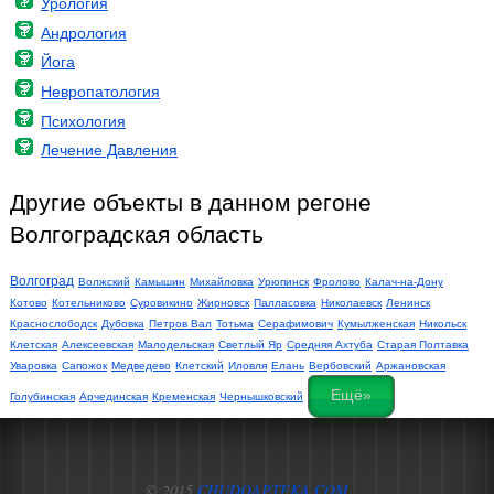
Урология
Андрология
Йога
Невропатология
Психология
Лечение Давления
Другие объекты в данном регоне
Волгоградская область
Волгоград
Волжский
Камышин
Михайловка
Урюпинск
Фролово
Калач-на-Дону
Котово
Котельниково
Суровикино
Жирновск
Палласовка
Николаевск
Ленинск
Краснослободск
Дубовка
Петров Вал
Тотьма
Серафимович
Кумылженская
Никольск
Клетская
Алексеевская
Малодельская
Светлый Яр
Средняя Ахтуба
Старая Полтавка
Уваровка
Сапожок
Медведево
Клетский
Иловля
Елань
Вербовский
Аржановская
Ещё»
Голубинская
Арчединская
Кременская
Чернышковский
© 2015
CHUDOAPTEKA.COM