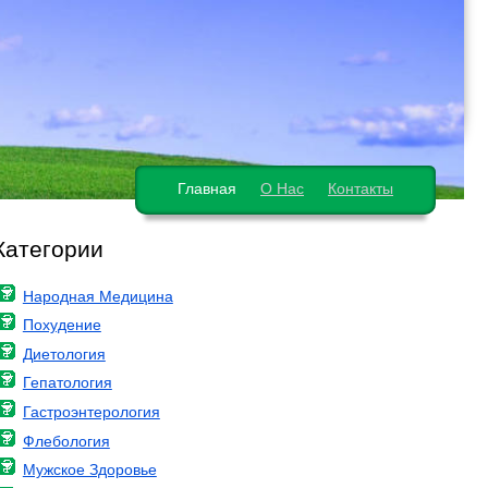
Главная
О Нас
Контакты
Категории
Народная Медицина
Похудение
Диетология
Гепатология
Гастроэнтерология
Флебология
Мужское Здоровье