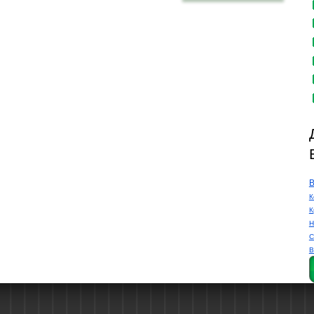
В
К
К
Н
С
В