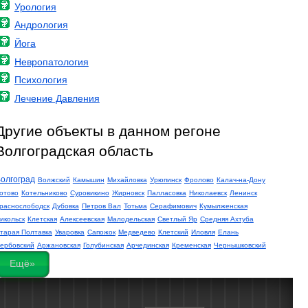
Урология
Андрология
Йога
Невропатология
Психология
Лечение Давления
Другие объекты в данном регоне
Волгоградская область
олгоград
Волжский
Камышин
Михайловка
Урюпинск
Фролово
Калач-на-Дону
отово
Котельниково
Суровикино
Жирновск
Палласовка
Николаевск
Ленинск
раснослободск
Дубовка
Петров Вал
Тотьма
Серафимович
Кумылженская
икольск
Клетская
Алексеевская
Малодельская
Светлый Яр
Средняя Ахтуба
тарая Полтавка
Уваровка
Сапожок
Медведево
Клетский
Иловля
Елань
ербовский
Аржановская
Голубинская
Арчединская
Кременская
Чернышковский
Ещё»