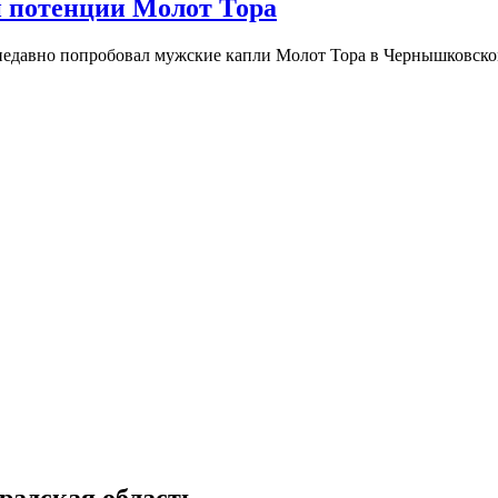
 потенции Молот Тора
едавно попробовал мужские капли Молот Тора в Чернышковском 
радская область