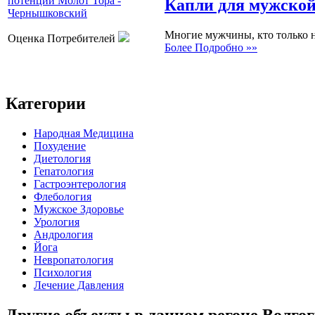
Капли для мужской
Многие мужчины, кто только н
Оценка Потребителей
Более Подробно »»
Категории
Народная Медицина
Похудение
Диетология
Гепатология
Гастроэнтерология
Флебология
Мужское Здоровье
Урология
Андрология
Йога
Невропатология
Психология
Лечение Давления
Другие объекты в данном регоне Волгог