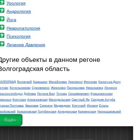
Урология
Андрология
Йога
Невропатология
Психология
Лечение Давления
Другие объекты в данном регоне
Волгоградская область
олгоград
Волжский
Камышин
Михайловка
Урюпинск
Фролово
Калач-на-Дону
отово
Котельниково
Суровикино
Жирновск
Палласовка
Николаевск
Ленинск
раснослободск
Дубовка
Петров Вал
Тотьма
Серафимович
Кумылженская
икольск
Клетская
Алексеевская
Малодельская
Светлый Яр
Средняя Ахтуба
тарая Полтавка
Уваровка
Сапожок
Медведево
Клетский
Иловля
Елань
ербовский
Аржановская
Голубинская
Арчединская
Кременская
Чернышковский
Ещё»