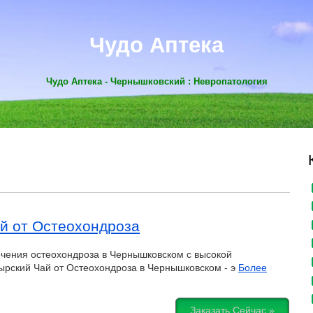
Чудо Аптека
Чудо Аптека - Чернышковский : Невропатология
й от Остеохондроза
чения остеохондроза в Чернышковском с высокой
рский Чай от Остеохондроза в Чернышковском - э
Более
Заказать Сейчас »