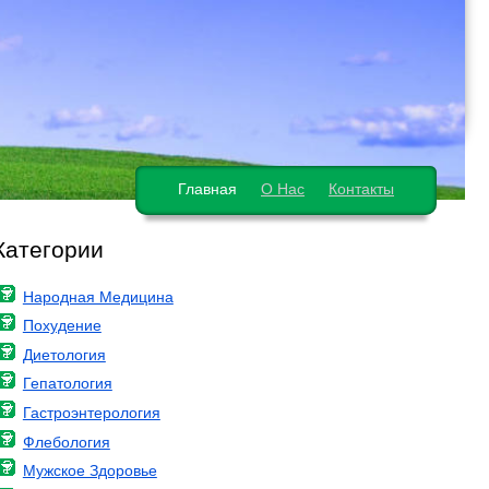
Главная
О Нас
Контакты
Категории
Народная Медицина
Похудение
Диетология
Гепатология
Гастроэнтерология
Флебология
Мужское Здоровье