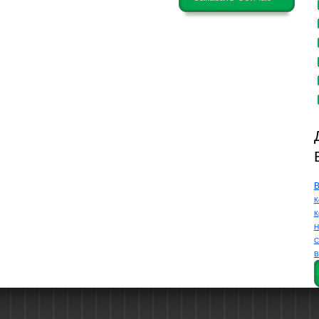
В
К
К
Н
С
В