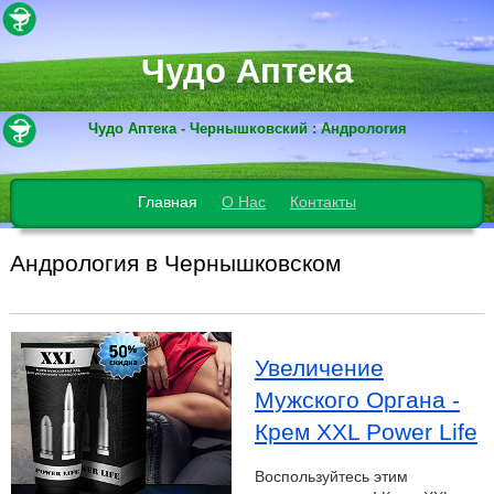
Чудо Аптека
Чудо Аптека - Чернышковский : Андрология
Главная
О Нас
Контакты
Андрология в Чернышковском
Увеличение
Мужского Органа -
Крем XXL Power Life
Воспользуйтесь этим