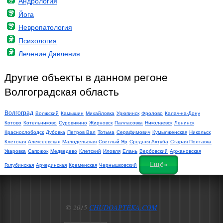
Андрология
Йога
Невропатология
Психология
Лечение Давления
Другие объекты в данном регоне
Волгоградская область
Волгоград
Волжский
Камышин
Михайловка
Урюпинск
Фролово
Калач-на-Дону
Котово
Котельниково
Суровикино
Жирновск
Палласовка
Николаевск
Ленинск
Краснослободск
Дубовка
Петров Вал
Тотьма
Серафимович
Кумылженская
Никольск
Клетская
Алексеевская
Малодельская
Светлый Яр
Средняя Ахтуба
Старая Полтавка
Уваровка
Сапожок
Медведево
Клетский
Иловля
Елань
Вербовский
Аржановская
Ещё»
Голубинская
Арчединская
Кременская
Чернышковский
© 2015
CHUDOAPTEKA.COM